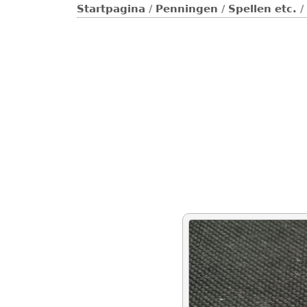
Startpagina
/
Penningen
/
Spellen etc.
/